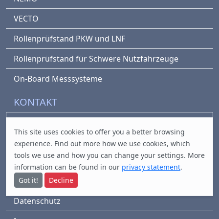
VECTO
Rollenprüfstand PKW und LNF
Rollenprüfstand für Schwere Nutzfahrzeuge
On-Board Messsysteme
KONTAKT
office@fvt.at
This site uses cookies to offer you a better browsing
Inffeldgasse 19/III
experience. Find out
more
how we use cookies, which
8010 Graz, Austria
tools we use and how you can change your settings. More
information can be found in our
privacy statement
.
LEGAL
Got it!
Decline
Datenschutz