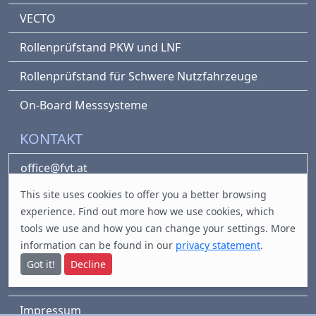
VECTO
Rollenprüfstand PKW und LNF
Rollenprüfstand für Schwere Nutzfahrzeuge
On-Board Messsysteme
KONTAKT
office@fvt.at
This site uses cookies to offer you a better browsing
Inffeldgasse 19/III
experience. Find out
more
how we use cookies, which
8010 Graz, Austria
tools we use and how you can change your settings. More
information can be found in our
privacy statement
.
LEGAL
Got it!
Decline
Datenschutz
Impressum