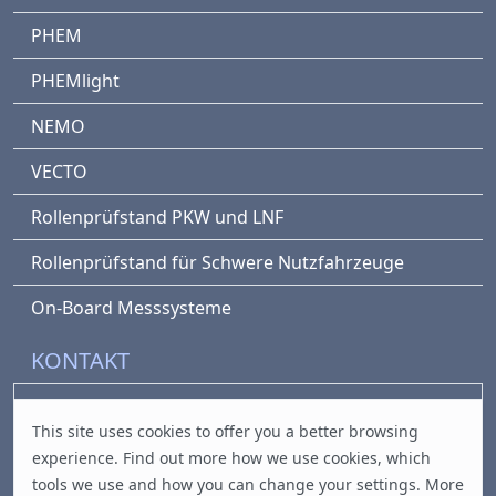
PHEM
PHEMlight
NEMO
VECTO
Rollenprüfstand PKW und LNF
Rollenprüfstand für Schwere Nutzfahrzeuge
On-Board Messsysteme
KONTAKT
office@fvt.at
This site uses cookies to offer you a better browsing
Inffeldgasse 19/III
experience. Find out
more
how we use cookies, which
8010 Graz, Austria
tools we use and how you can change your settings. More