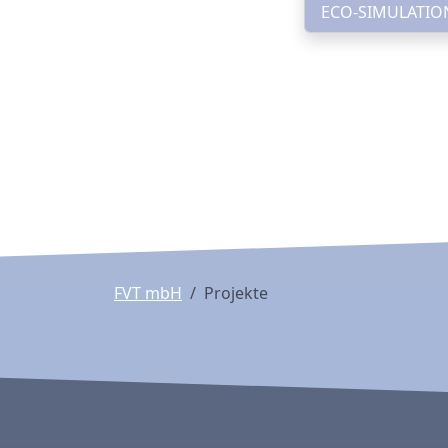
ECO-SIMULATIO
FVT mbH
Projekte