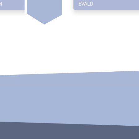
N
EVALD