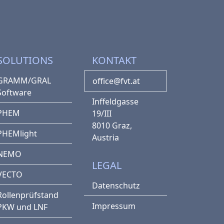
SOLUTIONS
KONTAKT
GRAMM/GRAL
office@fvt.at
Software
Inffeldgasse
PHEM
19/III
8010 Graz,
PHEMlight
Austria
NEMO
LEGAL
VECTO
Datenschutz
Rollenprüfstand
Impressum
PKW und LNF